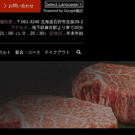
Select Language
▼
お問い合わせ
Powered by Google翻訳
舗住所
…〒061-3245 北海道石狩市生振39-2
アクセス
…地下鉄麻生駅より車で20分
～21：00（ＬＯ．20：30）
定休日
…年末年始
search
カルト
宴会・コース
テイクアウト